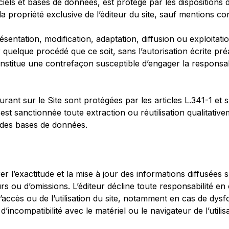
iciels et bases de données, est protégé par les dispositions
la propriété exclusive de l’éditeur du site, sauf mentions con
entation, modification, adaptation, diffusion ou exploitation
r quelque procédé que ce soit, sans l’autorisation écrite préa
onstitue une contrefaçon susceptible d’engager la responsabi
rant sur le Site sont protégées par les articles L.341-1 et 
t est sanctionnée toute extraction ou réutilisation qualitati
 des bases de données.
rer l’exactitude et la mise à jour des informations diffusées s
urs ou d’omissions. L’éditeur décline toute responsabilité 
 l’accès ou de l’utilisation du site, notamment en cas de dy
d’incompatibilité avec le matériel ou le navigateur de l’utilis