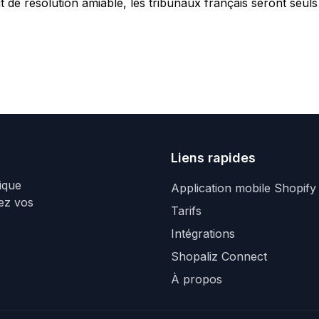
aut de résolution amiable, les tribunaux français seront seu
Liens rapides
ique
Application mobile Shopify
sez vos
Tarifs
Intégrations
Shopaliz Connect
À propos