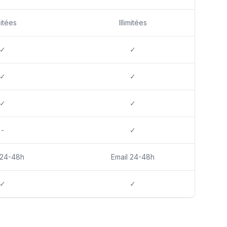
mitées
Illimitées
✓
✓
✓
✓
✓
✓
-
✓
 24-48h
Email 24-48h
✓
✓