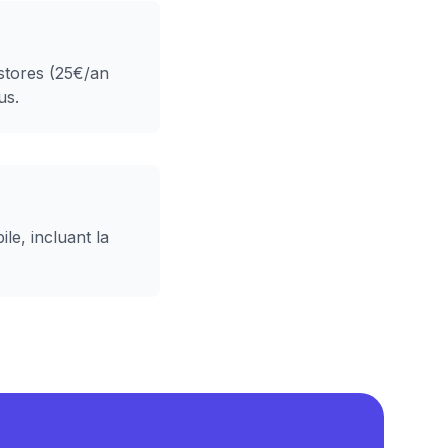
 stores (25€/an
us.
le, incluant la