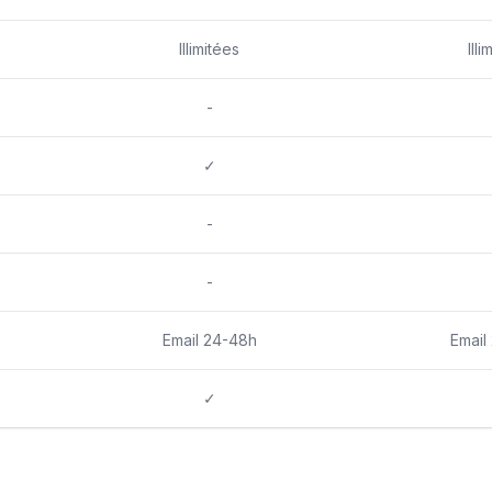
Illimitées
Illi
-
✓
-
-
Email 24-48h
Email
✓